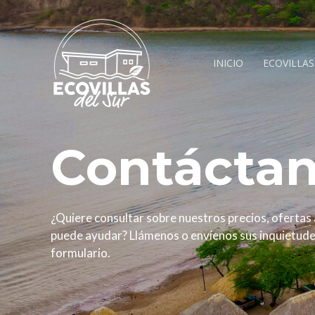
INICIO
ECOVILLAS
Contácta
¿Quiere consultar sobre nuestros precios, ofertas 
puede ayudar? Llámenos o envíenos sus inquietudes
formulario.