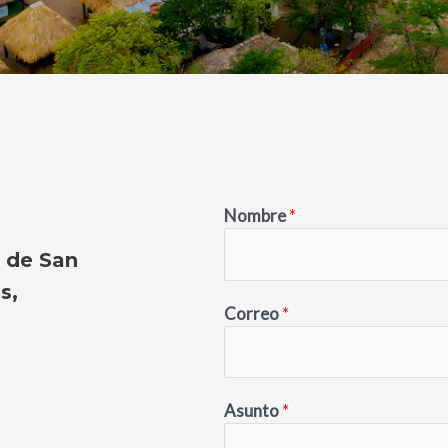
Nombre
*
a de San
s,
Correo
*
Asunto
*